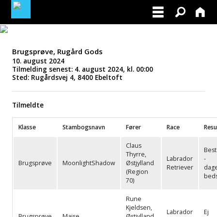
MINE TILMELDINGER
Brugsprøve, Rugård Gods
10. august 2024
BLIV MEDLEM AF DRK
Tilmelding senest: 4. august 2024, kl. 00:00
Sted: Rugårdsvej 4, 8400 Ebeltoft
Tilmeldte
Klasse
Stambogsnavn
Fører
Race
Resu
Claus
Best
Thyrre,
Labrador
-
Brugsprøve
MoonlightShadow
Østjylland
Retriever
dag
(Region
bed
70)
Rune
Kjeldsen,
Labrador
Ej
Brugsprøve
Majse
Østjylland