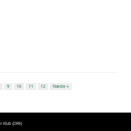
9
10
11
12
Næste »
r Klub (DRK)