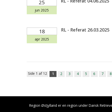
RL - Referat 04.06.2025
25
jun 2025
RL - Referat 26.03.2025
18
apr 2025
Side 1 af 12
1
2
3
4
5
6
7
8
Region Østjylland er en region under Dansk Retrieve