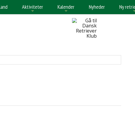
land
Aktiviteter
Kalender
Nyheder
Ny retri
+
+