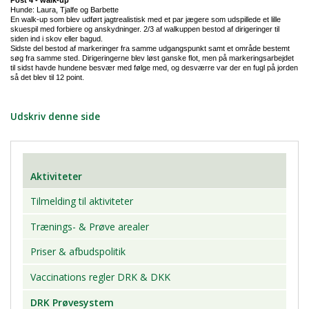
Post 4 - walk-up
Hunde: Laura, Tjalfe og Barbette
En walk-up som blev udført jagtrealistisk med et par jægere som udspillede et lille
skuespil med forbiere og anskydninger. 2/3 af walkuppen bestod af dirigeringer til
siden ind i skov eller bagud.
Sidste del bestod af markeringer fra samme udgangspunkt samt et område bestemt
søg fra samme sted. Dirigeringerne blev løst ganske flot, men på markeringsarbejdet
til sidst havde hundene besvær med følge med, og desværre var der en fugl på jorden
så det blev til 12 point.
Udskriv denne side
Aktiviteter
Tilmelding til aktiviteter
Trænings- & Prøve arealer
Priser & afbudspolitik
Vaccinations regler DRK & DKK
DRK Prøvesystem