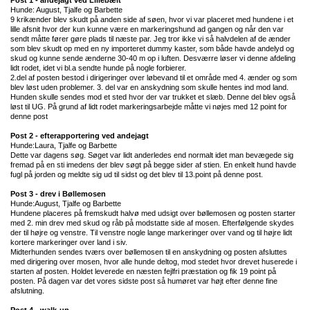
Post 1 - andejagt ved Lillebælt
Hunde: August, Tjalfe og Barbette
9 krikænder blev skudt på anden side af søen, hvor vi var placeret med hundene i et
lille afsnit hvor der kun kunne være en markeringshund ad gangen og når den var
sendt måtte fører gøre plads til næste par. Jeg tror ikke vi så halvdelen af de ænder
som blev skudt op med en ny importeret dummy kaster, som både havde andelyd og
skud og kunne sende ænderne 30-40 m op i luften. Desværre løser vi denne afdeling
lidt rodet, idet vi bl.a sendte hunde på nogle forbierer.
2.del af posten bestod i dirigeringer over løbevand til et område med 4. ænder og som
blev løst uden problemer. 3. del var en anskydning som skulle hentes ind mod land.
Hunden skulle sendes mod et sted hvor der var trukket et slæb. Denne del blev også
løst til UG. På grund af lidt rodet markeringsarbejde måtte vi nøjes med 12 point for
denne post
Post 2 - efterapportering ved andejagt
Hunde:Laura, Tjalfe og Barbette
Dette var dagens søg. Søget var lidt anderledes end normalt idet man bevægede sig
fremad på en sti imedens der blev søgt på begge sider af stien. En enkelt hund havde
fugl på jorden og meldte sig ud til sidst og det blev til 13.point på denne post.
Post 3 - drev i Bøllemosen
Hunde:August, Tjalfe og Barbette
Hundene placeres på fremskudt halvø med udsigt over bøllemosen og posten starter
med 2. min drev med skud og råb på modstatte side af mosen. Efterfølgende skydes
der til højre og venstre. Til venstre nogle lange markeringer over vand og til højre lidt
kortere markeringer over land i siv.
Midterhunden sendes tværs over bøllemosen til en anskydning og posten afsluttes
med dirigering over mosen, hvor alle hunde deltog, mod stedet hvor drevet huserede i
starten af posten. Holdet leverede en næsten fejlfri præstation og fik 19 point på
posten. På dagen var det vores sidste post så humøret var højt efter denne fine
afslutning.