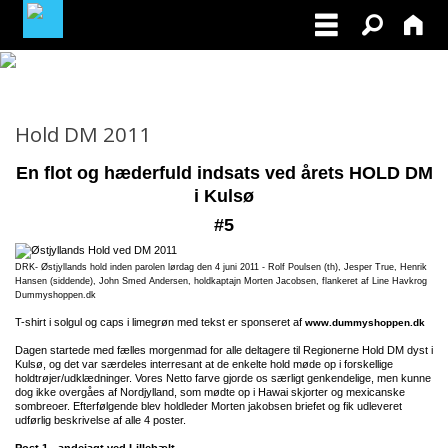
MINE TILMELDINGER
Hold DM 2011
BLIV MEDLEM AF DRK
En flot og hæderfuld indsats ved årets HOLD DM
i Kulsø
#5
DRK- Østjyllands hold inden parolen lørdag den 4 juni 2011 - Rolf Poulsen (th), Jesper True, Henrik
Hansen (siddende), John Smed Andersen, holdkaptajn Morten Jacobsen, flankeret af Line Havkrog
Dummyshoppen.dk
T-shirt i solgul og caps i limegrøn med tekst er sponseret af
www.dummyshoppen.dk
Dagen startede med fælles morgenmad for alle deltagere til Regionerne Hold DM dyst i
Kulsø, og det var særdeles interresant at de enkelte hold møde op i forskellige
holdtrøjer/udklædninger. Vores Netto farve gjorde os særligt genkendelige, men kunne
dog ikke overgåes af Nordjylland, som mødte op i Hawai skjorter og mexicanske
sombreoer. Efterfølgende blev holdleder Morten jakobsen briefet og fik udleveret
udførlig beskrivelse af alle 4 poster.