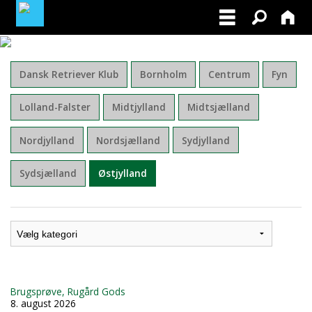
MINE TILMELDINGER
Dansk Retriever Klub
Bornholm
Centrum
Fyn
BLIV MEDLEM AF DRK
Lolland-Falster
Midtjylland
Midtsjælland
Nordjylland
Nordsjælland
Sydjylland
Sydsjælland
Østjylland
Brugsprøve, Rugård Gods
8. august 2026