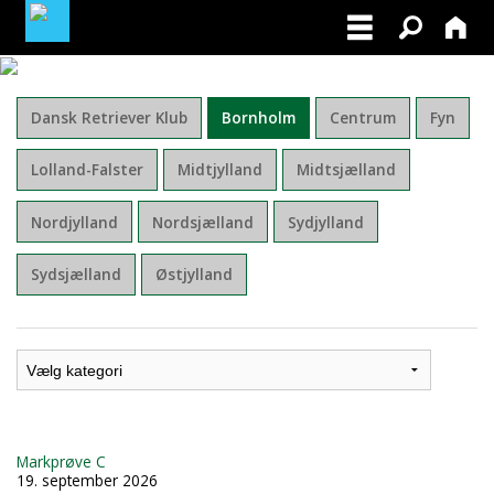
MINE TILMELDINGER
Dansk Retriever Klub
Bornholm
Centrum
Fyn
BLIV MEDLEM AF DRK
Lolland-Falster
Midtjylland
Midtsjælland
Nordjylland
Nordsjælland
Sydjylland
Sydsjælland
Østjylland
Markprøve C
19. september 2026