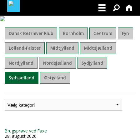
MINE TILMELDINGER
Dansk Retriever Klub
Bornholm
Centrum
Fyn
BLIV MEDLEM AF DRK
Lolland-Falster
Midtjylland
Midtsjælland
Nordjylland
Nordsjælland
Sydjylland
Sydsjælland
Østjylland
Brugsprøve ved Faxe
28. august 2026