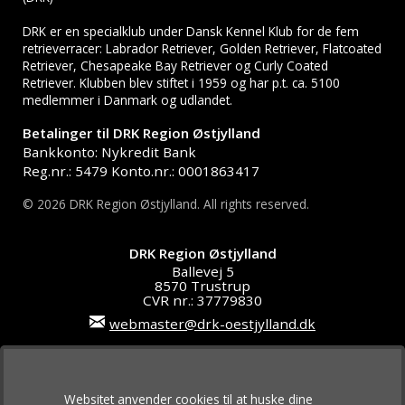
DRK er en specialklub under Dansk Kennel Klub for de fem
retrieverracer: Labrador Retriever, Golden Retriever, Flatcoated
Retriever, Chesapeake Bay Retriever og Curly Coated
Retriever. Klubben blev stiftet i 1959 og har p.t. ca. 5100
medlemmer i Danmark og udlandet.
Betalinger til DRK Region Østjylland
Bankkonto: Nykredit Bank
Reg.nr.: 5479 Konto.nr.: 0001863417
© 2026 DRK Region Østjylland. All rights reserved.
DRK Region Østjylland
Ballevej 5
8570 Trustrup
CVR nr.: 37779830
webmaster@drk-oestjylland.dk
Online betaling:
Der kan betales med: Dankort, VISA, VISA/Dankort,
Websitet anvender cookies til at huske dine
VISA Electron, MasterCard